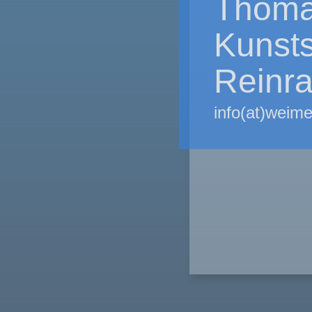
Thoma
Kunsts
Reinr
info(at)weime