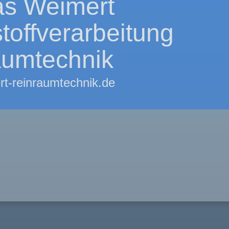
s Weimert
toffverarbeitung
aumtechnik
rt-reinraumtechnik.de